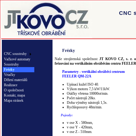
CNC s
Frézky
CNC soustruhy
Naše strojírenská společnost
JT KOVO CZ, s. r. o
Vačkové automaty
frézování na vertikálním obráběcím centru FEEL
Soustruhy
Frézky
Parametry - vertikální obráběcí centrum
Vrtačky
FEELER QM-22A
Dělení materiálů
Upínací kužel ISO 40.
Realizace
Výkon motoru 7,5 kW/11kW.
O společnosti
Otáčky vřetena 10000ot/min.
Kontakt, mapa
Počet nástrojů 20ks.
Mapa stránek
Doba výměny nástrojů 1,5s.
Rychloposuvy 48m/min.
Pojezdy:
v ose X - 580mm,
v ose Y - 420mm,
v ose Z - 510mm.