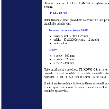
Obráběcí centrum FEELER QM-22A je vybaveno
dělička.
Frézka FA 3U
Další frézařské práce provádíme na frézce FA 3U po
digitálního odměřování.
Technické parametry frézky FA 3U
rozměry stolu - 300x1375mm,
otáčky - 45 až 2000ot./min. - 12 stupňů,
motor 4 kW.
Posuvy
v ose X - 890 mm,
v ose Y - 225 mm,
v ose Z - 350 mm.
Naše strojírenská společnost
JT KOVO CZ, s. r. o.
z
provádí třískové obrábění kovových materiálů všec
například - 11109, 11523, 11600,12050, 14220, 15230, 17
U námi realizovaných výrobků zajišťujeme rovněž po
tepelné zpracování - zušlechťování, cementování a kale
tepelném zpracování.