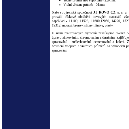
Točný průměr nad suportem - 220mm.
Vrtání vřetene průměr - 51mm.
Naše strojírenská společnost
JT KOVO CZ, s. r. o.
z
provádí třískové obrábění kovových materiálů všec
například - 11109, 11523, 11600,12050, 14220, 152
19312, mosazí, bronzy, slitiny hliníku, plasty.
U námi realizovaných výrobků zajišťujeme rovněž p
úpravu zinkováním, chromováním a černěním. Zajišťuje
zpracování - zušlechťování, cementování a kalení. Z
broušení vnějších a vnitřních průměrů na výrobcích p
zpracování.