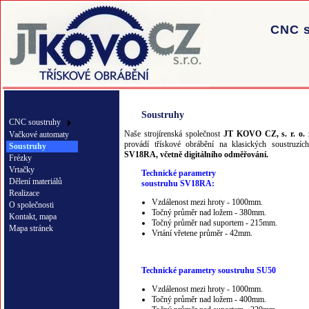
CNC s
Soustruhy
CNC soustruhy
Naše strojírenská společnost
JT KOVO CZ, s. r. o.
z
Vačkové automaty
provádí třískové obrábění na klasických soustruzí
Soustruhy
SV18RA, včetně digitálního odměřování.
Frézky
Vrtačky
Technické parametry
Dělení materiálů
soustruhu SV18RA:
Realizace
Vzdálenost mezi hroty - 1000mm.
O společnosti
Točný průměr nad ložem - 380mm.
Kontakt, mapa
Točný průměr nad suportem - 215mm.
Mapa stránek
Vrtání vřetene průměr - 42mm.
Technické parametry soustruhu SU50
Vzdálenost mezi hroty - 1000mm.
Točný průměr nad ložem - 400mm.