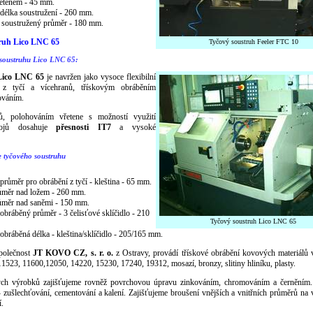
etenem - 45 mm.
délka soustružení - 260 mm.
soustružený průměr - 180 mm.
ruh Lico LNC 65
Tyčový soustruh Feeler FTC 10
 soustruhu Lico LNC 65:
Lico LNC 65
je navržen jako vysoce flexibilní
 z tyčí a vícehranů, třískovým obráběním
ováním.
ů, polohováním vřetene s možností využití
rojů dosahuje
přesnosti IT7
a vysoké
 tyčového soustruhu
růměr pro obrábění z tyčí - kleština - 65 mm.
měr nad ložem - 260 mm.
měr nad saněmi - 150 mm.
bráběný průměr - 3 čelisťové sklíčidlo - 210
Tyčový soustruh Lico LNC 65
bráběná délka - kleština/sklíčidlo - 205/165 mm.
společnost
JT KOVO CZ, s. r. o.
z Ostravy, provádí třískové obrábění kovových materiálů v
11523, 11600,12050, 14220, 15230, 17240, 19312, mosazí, bronzy, slitiny hliníku, plasty.
ých výrobků zajišťujeme rovněž povrchovou úpravu zinkováním, chromováním a černěním.
- zušlechťování, cementování a kalení. Zajišťujeme broušení vnějších a vnitřních průměrů na
.