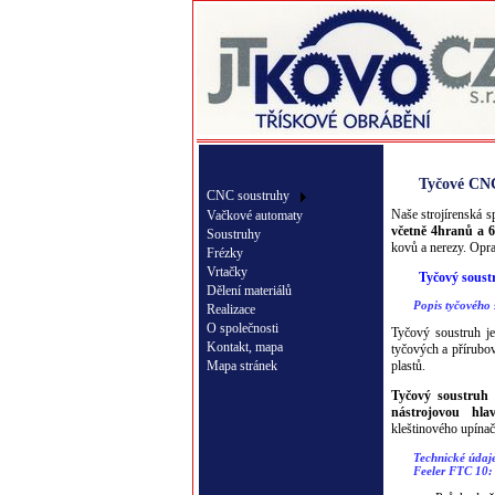
Tyčové CNC
CNC soustruhy
Naše strojírenská 
Vačkové automaty
včetně 4hranů a 
Soustruhy
kovů a nerezy. Opra
Frézky
Vrtačky
Tyčový soust
Dělení materiálů
Popis tyčového 
Realizace
O společnosti
Tyčový soustruh j
Kontakt, mapa
tyčových a přírubo
Mapa stránek
plastů.
Tyčový soustruh
nástrojovou hla
kleštinového upínač
Technické údaje
Feeler FTC 10: