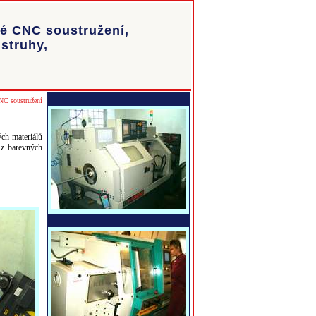
vé CNC soustružení,
struhy,
NC soustružení
ch materiálů
 z barevných