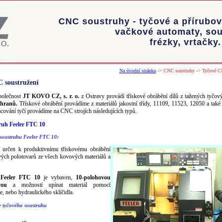
CNC soustruhy - tyčové a přírubo
vačkové automaty, sou
frézky, vrtačky.
Na úvodní stránku
->
CNC soustruhy
->
Tyčové C
 soustružení
společnost
JT KOVO CZ, s. r. o.
z Ostravy provádí třískové obrábění dílů z tažených tyčový
6hranů.
Třískové obrábění provádíme z materiálů jakostní třídy, 11109, 11523, 12050 a také
cování tyčí provádíme na CNC strojích následujících typů.
ruh Feeler FTC 10
soustruhu Feeler FTC 10:
e určen k produktivnímu třískovému obrábění
vých polotovarů ze všech kovových materiálů a
 Feeler FTC 10
je vybaven,
10-polohovou
vou
a možností upínat materiál pomocí
e, nebo hydraulického sklíčidla.
 tyčového soustruhu