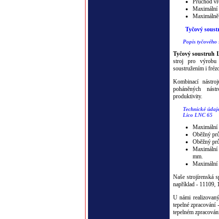
Průchod vř
Maximální 
Maximálně 
Tyčový soust
Popis tyčového
Tyčový soustruh 
stroj pro výrobu
soustružením i fréz
Kombinací nástroj
poháněných nást
produktivity.
Technické údaje
Lico LNC 65
Maximální p
Oběžný prů
Oběžný prů
Maximální o
mm.
Maximální o
Naše strojírenská 
například - 11109, 
U námi realizovan
tepelné zpracování 
tepelném zpracování